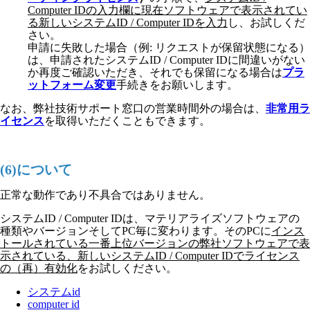
Computer IDの入力欄に現在ソフトウェアで表示されてい
る新しいシステムID / Computer IDを入力
し、お試しくだ
さい。
申請に失敗した場合（例: リクエストが保留状態になる）
は、申請されたシステムID / Computer IDに間違いがない
か再度ご確認いただき、それでも保留になる場合は
プラ
ットフォーム変更
手続きをお願いします。
なお、弊社技術サポート窓口の営業時間外の場合は、
非常用ラ
イセンス
を取得いただくこともできます。
(6)について
正常な動作であり不具合ではありません。
システムID / Computer IDは、マテリアライズソフトウェアの
種類やバージョンそしてPC毎に変わります。そのPCに
インス
トールされている一番上位バージョンの弊社ソフトウェアで表
示されている、新しいシステムID / Computer IDでライセンス
の（再）有効化
をお試しください。
システムid
computer id