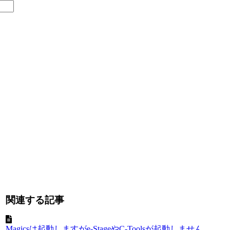
関連する記事
Magicsは起動しますがe-StageやC-Toolsが起動しません