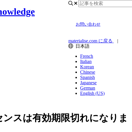
nowledge
お問い合わせ
materialise.com に戻る
|
日本語
French
Italian
Korean
Chinese
Spanish
Japanese
German
English (US)
センスは有効期限切れになりま