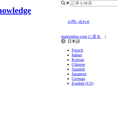
nowledge
お問い合わせ
materialise.com に戻る
|
日本語
French
Italian
Korean
Chinese
Spanish
Japanese
German
English (US)