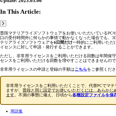
Update: 2023.03.06
In This Article:
普段マテリアライズソフトウェアをお使いいただいているPC
口の受付時間外に何らかの事情で動かなくなった場合でも、3
テリアライズソフトウェアを
6日間だけ
一時的にご利用いただ
イセンスに対して申請・発行することができます。
ただし、非常用ライセンスをご利用いただける回数は年間保
センスをご利用いただける回数を増やすことはできませんので
非常用ライセンスの申請と登録の手順は
こちら
をご参照くださ
非常用ライセンスをご利用いただくことで、代替PCでマ
ますが、
普段と同じ設定でお使いいただくには、あらかじ
ます
。不測の事態に備え、日頃から
各種設定ファイルを保
用語集