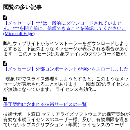
閲覧の多い記事
【メッセージ】***は一般的にダウンロードされていませ
ん。***を開く前に、信頼できることを確認してください。
(Microsoft Edge)
弊社ウェブサイトからインストーラーをダウンロードしよう
とすると、下記のようなメッセージが表示される場合があり
ます。 このメッセージは対象ファイルのダウンロード数が...
【メッセージ】外部コンポーネントが例外をスローしました
現象 BPでスライス処理をしようとすると、このようなメッ
セージが表示されることがあります。 原因 BPのライセンス
が無効になっています。 ライセンス有効化...
保守契約に含まれる技術サービスの一覧
技術サポート窓口 マテリアライズソフトウェアの保守契約が
有効な永続ライセンスのユーザー様、及び、有効期限を過ぎ
ていないサブスクリプション（年間）ライセンスのユーザ...