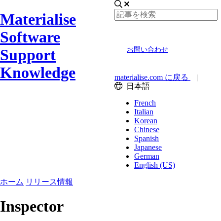
Materialise
Software
Support
お問い合わせ
Knowledge
materialise.com に戻る
|
日本語
French
Italian
Korean
Chinese
Spanish
Japanese
German
English (US)
ホーム
リリース情報
Inspector