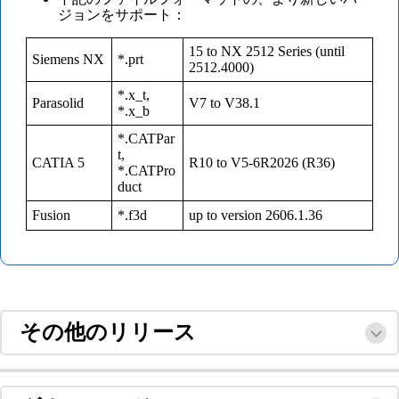
ジョンをサポート：
15 to NX 2512 Series (until
Siemens NX
*.prt
2512.4000)
*.x_t,
Parasolid
V7 to V38.1
*.x_b
*.CATPar
t,
CATIA 5
R10 to V5-6R2026 (R36)
*.CATPro
duct
Fusion
*.f3d
up to version 2606.1.36
その他のリリース