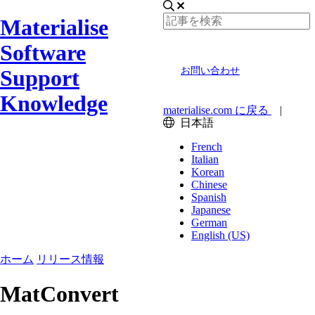
Materialise
Software
Support
お問い合わせ
Knowledge
materialise.com に戻る
|
日本語
French
Italian
Korean
Chinese
Spanish
Japanese
German
English (US)
ホーム
リリース情報
MatConvert