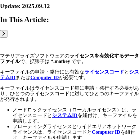
Update: 2025.09.12
In This Article:
マテリアライズソフトウェアの
ライセンスを有効化するデータ
ファイル
で、拡張子は
*.matkey
です。
キーファイルの申請・発行には有効な
ライセンスコード
と
シス
テムID
または
Computer ID
が必要です。
キーファイルはライセンスコード毎に申請・発行する必要があ
り、ひとつのライセンスコードに対してひとつのキーファイル
が発行されます。
ノードロックライセンス（ローカルライセンス）は、ラ
イセンスコードと
システムID
を紐付け、キーファイルを
申請します。
フローティングライセンスとワイドエリアネットワーク
ライセンスは、ライセンスコードと
Computer ID
を紐付
け、キーファイルを申請します。