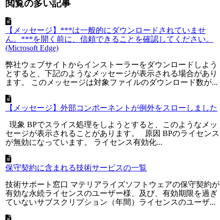
閲覧の多い記事
【メッセージ】***は一般的にダウンロードされていませ
ん。***を開く前に、信頼できることを確認してください。
(Microsoft Edge)
弊社ウェブサイトからインストーラーをダウンロードしよう
とすると、下記のようなメッセージが表示される場合があり
ます。 このメッセージは対象ファイルのダウンロード数が...
【メッセージ】外部コンポーネントが例外をスローしました
現象 BPでスライス処理をしようとすると、このようなメッ
セージが表示されることがあります。 原因 BPのライセンス
が無効になっています。 ライセンス有効化...
保守契約に含まれる技術サービスの一覧
技術サポート窓口 マテリアライズソフトウェアの保守契約が
有効な永続ライセンスのユーザー様、及び、有効期限を過ぎ
ていないサブスクリプション（年間）ライセンスのユーザ...