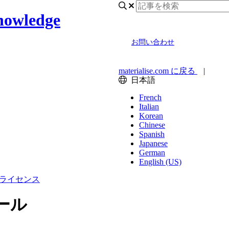
nowledge
お問い合わせ
materialise.com に戻る
|
日本語
French
Italian
Korean
Chinese
Spanish
Japanese
German
English (US)
ライセンス
ール