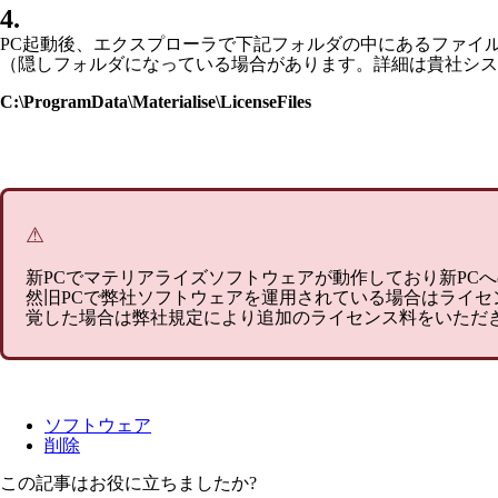
4.
PC起動後、エクスプローラで下記フォルダの中にあるファイ
（隠しフォルダになっている場合があります。詳細は貴社シス
C:\ProgramData\Materialise\LicenseFiles
⚠
新PCでマテリアライズソフトウェアが動作しており新PC
然旧PCで弊社ソフトウェアを運用されている場合はライ
覚した場合は弊社規定により追加のライセンス料をいただ
ソフトウェア
削除
この記事はお役に立ちましたか?