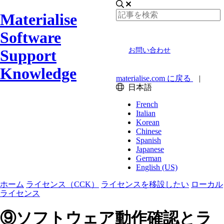
Materialise
Software
Support
お問い合わせ
Knowledge
materialise.com に戻る
|
日本語
French
Italian
Korean
Chinese
Spanish
Japanese
German
English (US)
ホーム
ライセンス（CCK）
ライセンスを移設したい
ローカル
ライセンス
⑨ソフトウェア動作確認とラ