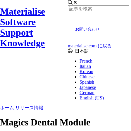
Materialise
Software
Support
お問い合わせ
Knowledge
materialise.com に戻る
|
日本語
French
Italian
Korean
Chinese
Spanish
Japanese
German
English (US)
ホーム
リリース情報
Magics Dental Module