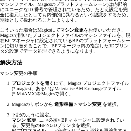
マシンファイル、Magicsのプラットフォームシーン)は内部的
にユニークなID 番号で管理されているため、たとえ設定を完
全に復元したとしても内部的に異なるという認識をするため、
別物として扱われることによります。
こういった場合はMagicsにて
マシン変更
をお使いいただき、
Magicsで開いたプロジェクトファイルのマシンファイルを、現
在BP マネージャ
に設定されているBP のプラットフォームシー
ンに切り替えることで、BPマネージャ内の指定した3Dプリン
タの設定でデータ処理できるようになります。
解決方法
マシン変更の手順
プロジェクトを開く
にて、Magics プロジェクトファイル
(*.magics)、あるいはMaterialise AM Exchangeファイル
(*.MatAMX)をMagicsで開く。
Magicsのリボンから
造形準備 > マシン変更
を選択。
下記のように設定。
マシン 変更
...... <必須> BP マネージャに設定されてい
る、変更先のBP の3Dプリンタを選択。
SGプロファイル
...... <任意> サポート形状を再編集する