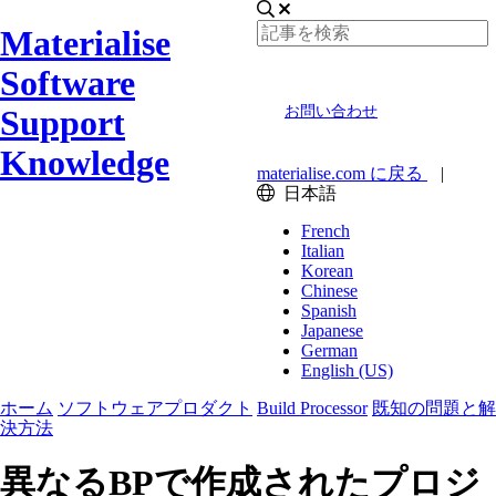
Materialise
Software
Support
お問い合わせ
Knowledge
materialise.com に戻る
|
日本語
French
Italian
Korean
Chinese
Spanish
Japanese
German
English (US)
ホーム
ソフトウェアプロダクト
Build Processor
既知の問題と解
決方法
異なるBPで作成されたプロジ