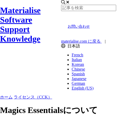
Materialise
Software
Support
お問い合わせ
Knowledge
materialise.com に戻る
|
日本語
French
Italian
Korean
Chinese
Spanish
Japanese
German
English (US)
ホーム
ライセンス（CCK）
Magics Essentialsについて