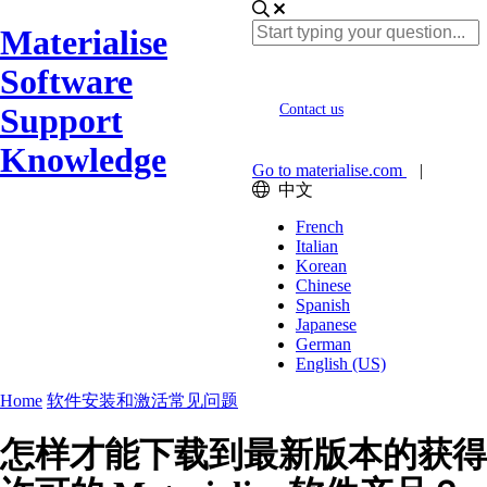
Materialise
Software
Support
Contact us
Knowledge
Go to materialise.com
|
中文
French
Italian
Korean
Chinese
Spanish
Japanese
German
English (US)
Home
软件安装和激活常见问题
怎样才能下载到最新版本的获得