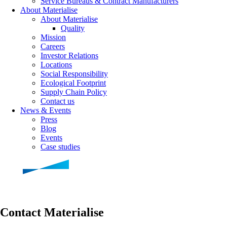
Service Bureaus & Contract Manufacturers
About Materialise
About Materialise
Quality
Mission
Careers
Investor Relations
Locations
Social Responsibility
Ecological Footprint
Supply Chain Policy
Contact us
News & Events
Press
Blog
Events
Case studies
Contact Materialise