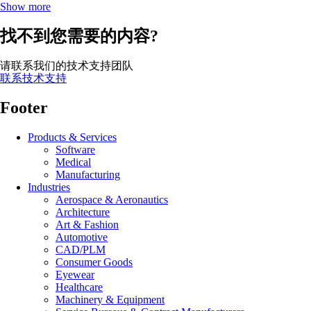
Show more
找不到您需要的内容?
请联系我们的技术支持团队
联系技术支持
Footer
Products & Services
Software
Medical
Manufacturing
Industries
Aerospace & Aeronautics
Architecture
Art & Fashion
Automotive
CAD/PLM
Consumer Goods
Eyewear
Healthcare
Machinery & Equipment