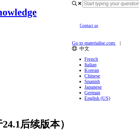
nowledge
Contact us
Go to materialise.com
|
中文
French
Italian
Korean
Chinese
Spanish
Japanese
German
English (US)
于24.1后续版本）