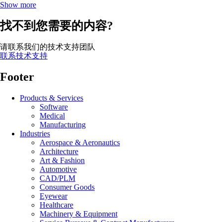
Show more
找不到您需要的内容?
请联系我们的技术支持团队
联系技术支持
Footer
Products & Services
Software
Medical
Manufacturing
Industries
Aerospace & Aeronautics
Architecture
Art & Fashion
Automotive
CAD/PLM
Consumer Goods
Eyewear
Healthcare
Machinery & Equipment