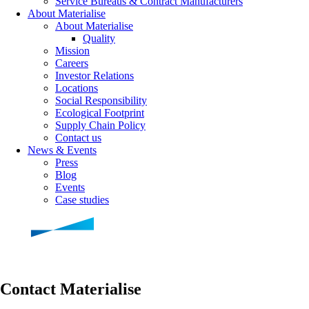
Service Bureaus & Contract Manufacturers
About Materialise
About Materialise
Quality
Mission
Careers
Investor Relations
Locations
Social Responsibility
Ecological Footprint
Supply Chain Policy
Contact us
News & Events
Press
Blog
Events
Case studies
Contact Materialise