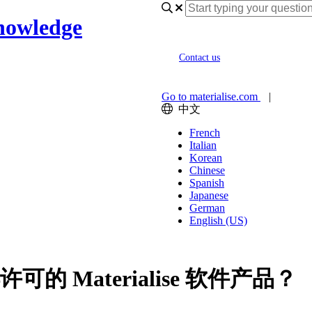
nowledge
Contact us
Go to materialise.com
|
中文
French
Italian
Korean
Chinese
Spanish
Japanese
German
English (US)
 Materialise 软件产品？