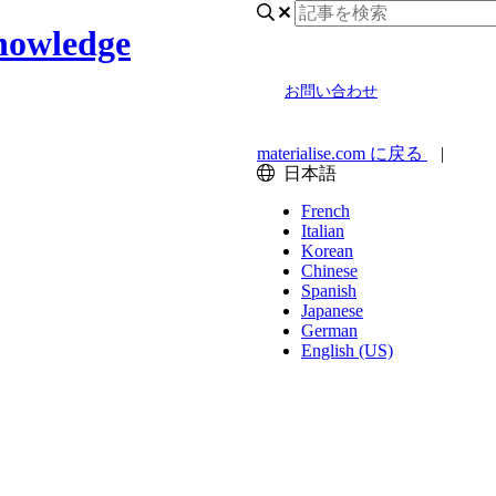
nowledge
お問い合わせ
materialise.com に戻る
|
日本語
French
Italian
Korean
Chinese
Spanish
Japanese
German
English (US)