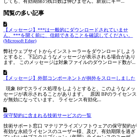
しても、有効期限の残日数は伸びません。新規にキー...
閲覧の多い記事
【メッセージ】***は一般的にダウンロードされていませ
ん。***を開く前に、信頼できることを確認してください。
(Microsoft Edge)
弊社ウェブサイトからインストーラーをダウンロードしよう
とすると、下記のようなメッセージが表示される場合があり
ます。 このメッセージは対象ファイルのダウンロード数が...
【メッセージ】外部コンポーネントが例外をスローしました
現象 BPでスライス処理をしようとすると、このようなメッ
セージが表示されることがあります。 原因 BPのライセンス
が無効になっています。 ライセンス有効化...
保守契約に含まれる技術サービスの一覧
技術サポート窓口 マテリアライズソフトウェアの保守契約が
有効な永続ライセンスのユーザー様、及び、有効期限を過ぎ
ていないサブスクリプション（年間）ライセンスのユーザ...