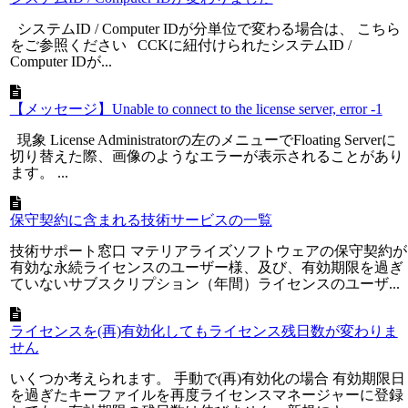
システムID / Computer IDが分単位で変わる場合は、 こちら
をご参照ください CCKに紐付けられたシステムID /
Computer IDが...
【メッセージ】Unable to connect to the license server, error -1
現象 License Administratorの左のメニューでFloating Serverに
切り替えた際、画像のようなエラーが表示されることがあり
ます。 ...
保守契約に含まれる技術サービスの一覧
技術サポート窓口 マテリアライズソフトウェアの保守契約が
有効な永続ライセンスのユーザー様、及び、有効期限を過ぎ
ていないサブスクリプション（年間）ライセンスのユーザ...
ライセンスを(再)有効化してもライセンス残日数が変わりま
せん
いくつか考えられます。 手動で(再)有効化の場合 有効期限日
を過ぎたキーファイルを再度ライセンスマネージャーに登録