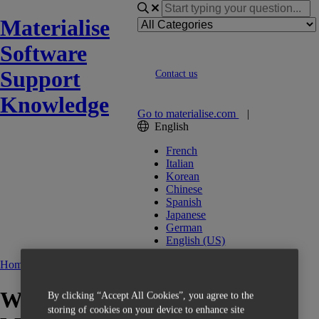
Materialise
Software
Support
Contact us
Knowledge
Go to materialise.com
|
English
French
Italian
Korean
Chinese
Spanish
Japanese
German
English (US)
Home
FAQs (DE)
Wo kann ich Schulungen zur
By clicking “Accept All Cookies”, you agree to the
storing of cookies on your device to enhance site