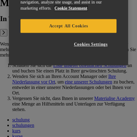
Materialise Software buchen?
navigation, analyze site usage, and assist in our
marketing efforts.
Cookie Statement
In This Article:
Accept All Cookies
Wenn Sie an einer Materialise Software-Schulung teilnehmen oder
Cookies Settings
mehr Informationen über unsere Produkte erhalten möchten, haben Sie
mehrere Möglichkeiten:
Schauen Sie sich die
Liste unserer öffentlichen Schulungen
an
und buchen Sie einen Platz in Ihrer gewünschten Schulung.
Wenden Sie sich an Ihren Account Manager oder
Ihre
Niederlassung vor Ort
, um
eine unserer Schulungen
zu buchen,
entweder in einer unserer Niederlassungen oder bei Ihnen vor
Ort.
Vergessen Sie nicht, dass Ihnen in unserer
Materialise Academy
eine Menge an Hilfsmitteln und Unterlagen zur Verfügung
stehen.
schulung
schulungen
kurs
kurse