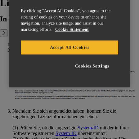
Lizenzschlüssel-Datei?
By clicking “Accept All Cookies”, you agree to the
storing of cookies on your device to enhance site
In This Article:
navigation, analyze site usage, and assist in our
marketing efforts.
Cookie Statement
Gehen Sie auf unsere
Webseite zur Lizenzanmeldung
.
Accept All Cookies
Geben Sie Ihren CCKey
‍ in das entsprechende Feld ein und
klicken Sie auf
Absenden
.
Cookies Settings
Nachdem Sie sich angemeldet haben, können Sie die
zugehörigen Lizenzinformationen einsehen:
(1) Prüfen Sie, ob die angezeigte
System-ID
‍ mit der in Ihrer
Software registrierten
System-ID
übereinstimmt.
(2) Sollten sich die letzten Zeichen der beiden System-IDs