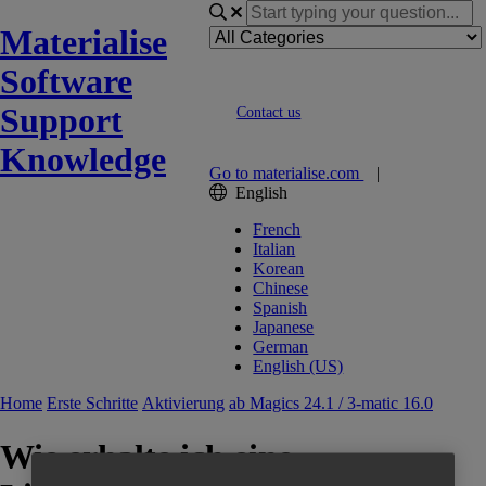
Materialise
Software
Support
Contact us
Knowledge
Go to materialise.com
|
English
French
Italian
Korean
Chinese
Spanish
Japanese
German
English (US)
Home
Erste Schritte
Aktivierung
ab Magics 24.1 / 3-matic 16.0
Wie erhalte ich eine