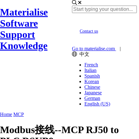
Materialise
Software
Support
Contact us
Knowledge
Go to materialise.com
|
中文
French
Italian
Spanish
Korean
Chinese
Japanese
German
English (US)
Home
MCP
Modbus接线--MCP RJ50 to