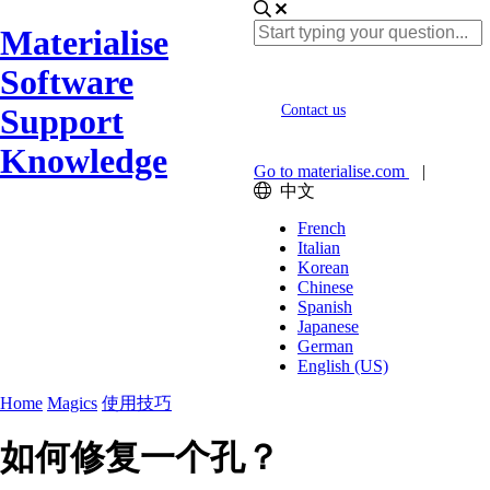
Materialise
Software
Support
Contact us
Knowledge
Go to materialise.com
|
中文
French
Italian
Korean
Chinese
Spanish
Japanese
German
English (US)
Home
Magics
使用技巧
如何修复一个孔？