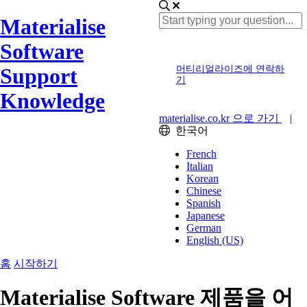
Materialise
Software
Support
머티리얼라이즈에 연락하
기
Knowledge
materialise.co.kr 으로 가기
|
한국어
French
Italian
Korean
Chinese
Spanish
Japanese
German
English (US)
홈
시작하기
Materialise Software 제품을 어