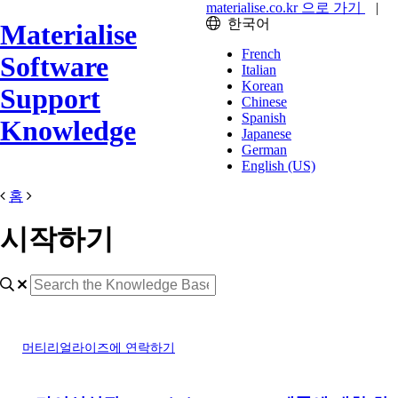
materialise.co.kr 으로 가기
|
한국어
Materialise
French
Software
Italian
Korean
Support
Chinese
Spanish
Knowledge
Japanese
German
English (US)
홈
시작하기
머티리얼라이즈에 연락하기